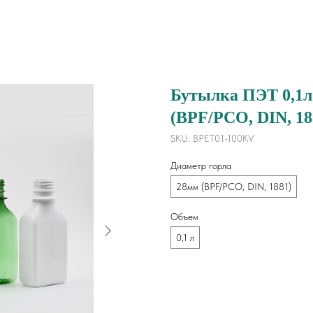
Бутылка ПЭТ 0,1л 
(BPF/PCO, DIN, 188
SKU:
BPET01-100KV
Диаметр горла
28мм (BPF/PCO, DIN, 1881)
Объем
0,1 л