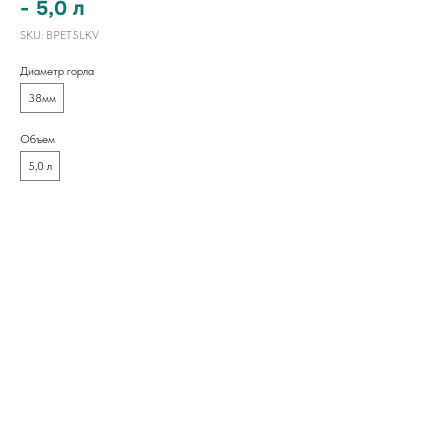
- 5,0 л
SKU:
BPET5LKV
Диаметр горла
38мм
Объем
5,0 л