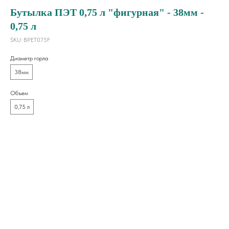
Бутылка ПЭТ 0,75 л "фигурная" - 38мм -
0,75 л
SKU:
BPET075F
Диаметр горла
38мм
Объем
0,75 л