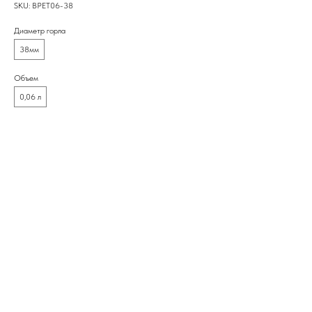
SKU:
BPET06-38
Диаметр горла
38мм
Объем
0,06 л