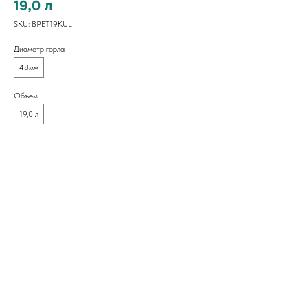
19,0 л
SKU:
BPET19KUL
Диаметр горла
48мм
Объем
19,0 л