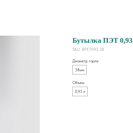
Бутылка ПЭТ 0,93 л
SKU:
BPET093-38
Диаметр горла
38мм
Объем
0,93 л