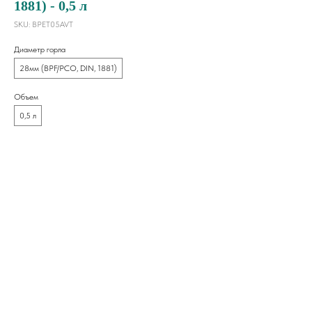
1881) - 0,5 л
SKU:
BPET05AVT
Диаметр горла
28мм (BPF/PCO, DIN, 1881)
Объем
0,5 л