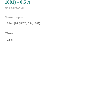
1881) - 0,5 л
SKU:
BPET05XR
Диаметр горла
28мм (BPF/PCO, DIN, 1881)
Объем
0,5 л