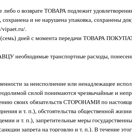
 либо о возврате ТОВАРА подлежит удовлетворению
а, сохранена и не нарушена упаковка, сохранены д
vipaet.ru/.
т 7 (семь) дней с момента передачи ТОВАРА ПОКУПА
У необходимые транспортные расходы, понесенны
венности за неисполнение или ненадлежащее испол
реодолимой силой понимаются чрезвычайные и неп
нению своих обязательств СТОРОНАМИ по настояще
днения и т. п.), обстоятельства общественной жизн
емии и т. п.), запретительные меры государственны
анкции запрета на торговлю и т. п.). В течение э